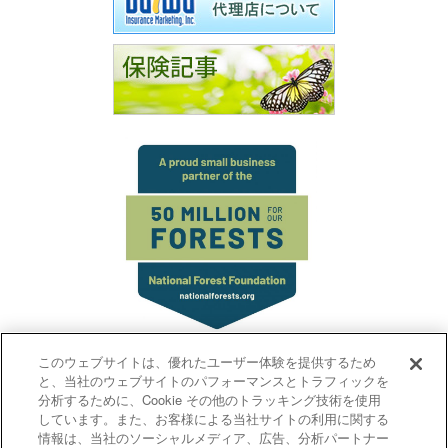
ダイワ保険代理店は植林活動団体
National Forest Foundationとパートナ
このウェブサイトは、優れたユーザー体験を提供するため
ー契約し、美しい地球を守る為、環境
と、当社のウェブサイトのパフォーマンスとトラフィックを
保全活動に取り組んでいます。
分析するために、Cookie その他のトラッキング技術を使用
しています。また、お客様による当社サイトの利用に関する
情報は、当社のソーシャルメディア、広告、分析パートナー